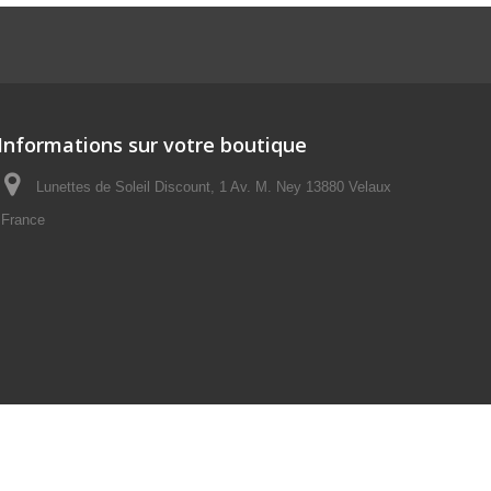
Informations sur votre boutique
Lunettes de Soleil Discount, 1 Av. M. Ney 13880 Velaux
France