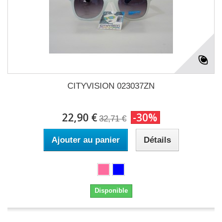
CITYVISION 023037ZN
22,90 €
-30%
32,71 €
Ajouter au panier
Détails
Disponible