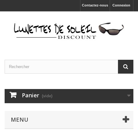
Contactez-nous
Connexion
Panier
(vide)
MENU