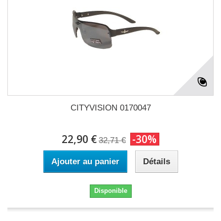
CITYVISION 0170047
22,90 €
-30%
32,71 €
Ajouter au panier
Détails
Disponible