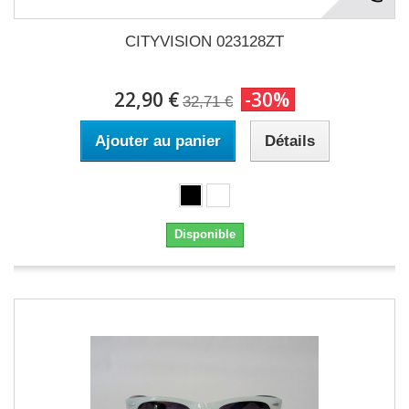
CITYVISION 023128ZT
22,90 €
-30%
32,71 €
Ajouter au panier
Détails
Disponible