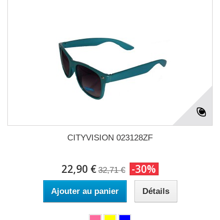
CITYVISION 023128ZF
22,90 €
-30%
32,71 €
Ajouter au panier
Détails