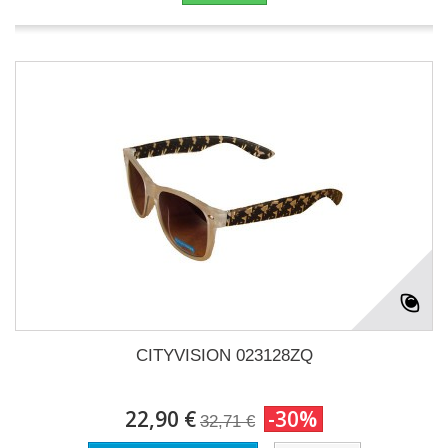
CITYVISION 023128ZQ
22,90 €
-30%
32,71 €