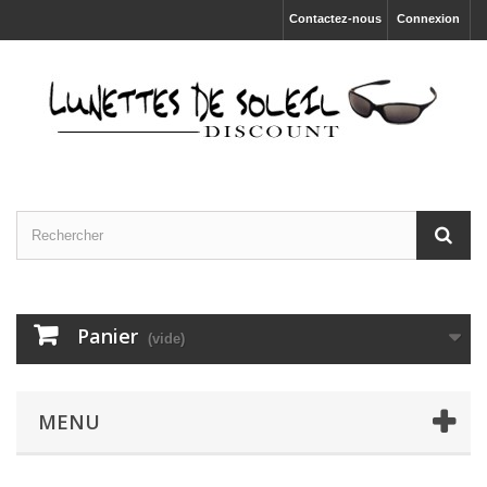
Contactez-nous
Connexion
Panier
(vide)
MENU