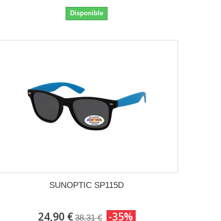
Disponible
SUNOPTIC SP115D
24,90 €
-35%
38,31 €