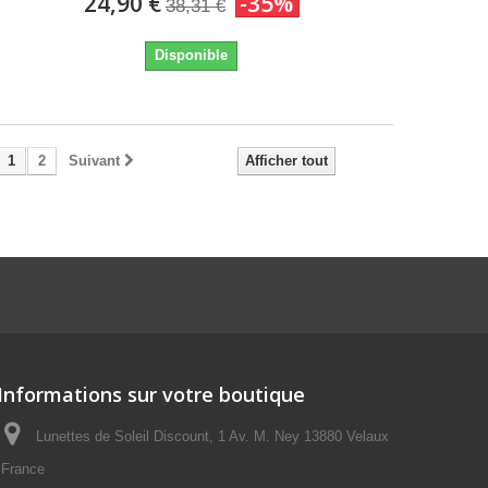
24,90 €
-35%
38,31 €
Disponible
1
2
Suivant
Afficher tout
Informations sur votre boutique
Lunettes de Soleil Discount, 1 Av. M. Ney 13880 Velaux
France