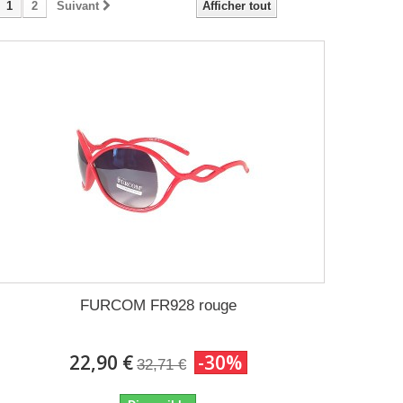
1
2
Suivant
Afficher tout
FURCOM FR928 rouge
22,90 €
-30%
32,71 €