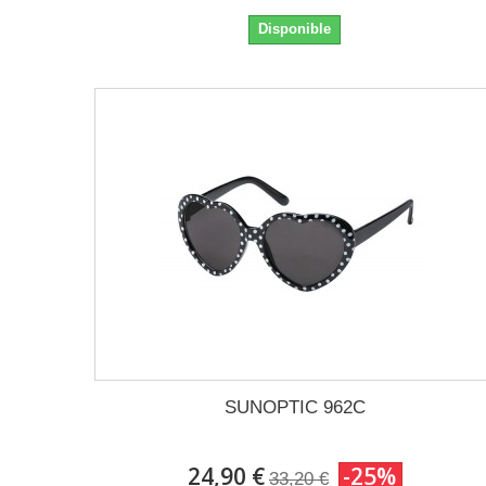
Disponible
SUNOPTIC 962C
24,90 €
-25%
33,20 €