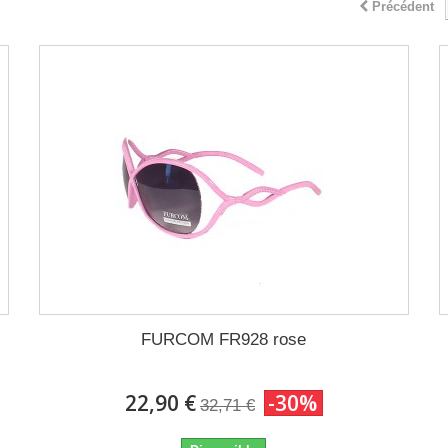
Précédent
FURCOM FR928 rose
22,90 €
-30%
32,71 €