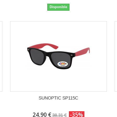
Disponible
SUNOPTIC SP115C
24,90 €
-35%
38,31 €