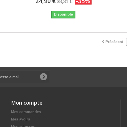
24,90 €
-35%
38,31 €
Disponible
Précédent
Mon compte
Mes commandes
Mes avoirs
Mes adresses