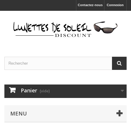
Contactez-nous
Connexion
Panier
(vide)
MENU