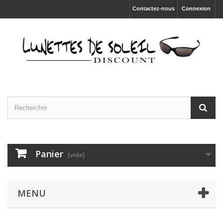
Contactez-nous
Connexion
Panier
(vide)
MENU