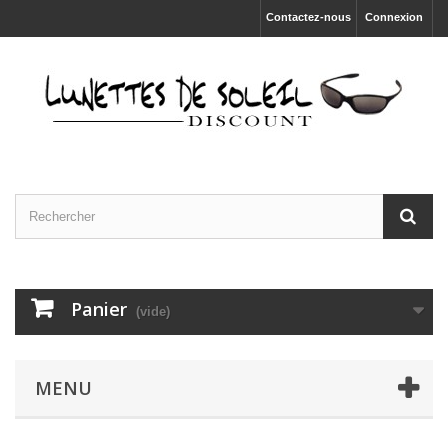
Contactez-nous
Connexion
Panier
(vide)
MENU