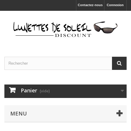
Contactez-nous
Connexion
Panier
(vide)
MENU