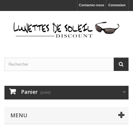
Contactez-nous
Connexion
Panier
(vide)
MENU