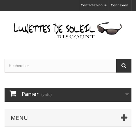
Contactez-nous
Connexion
Panier
(vide)
MENU