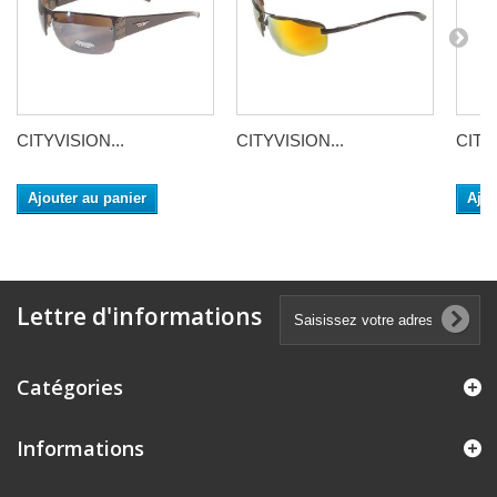
CITYVISION...
CITYVISION...
CITY
Ajouter au panier
Ajou
Lettre d'informations
Catégories
Informations