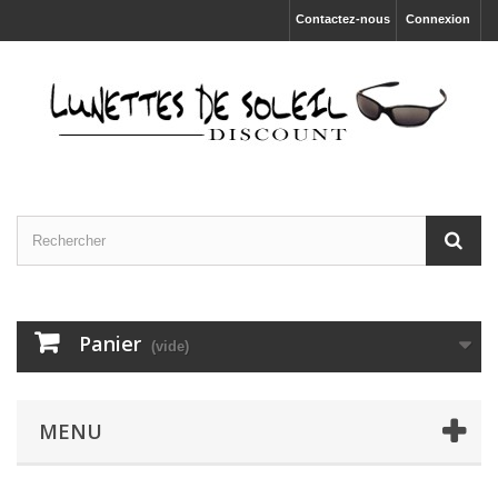
Contactez-nous
Connexion
Panier
(vide)
MENU