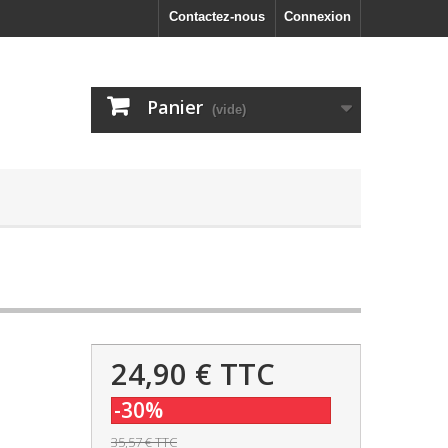
Contactez-nous
Connexion
Panier
(vide)
24,90 €
TTC
-30%
35,57 €
TTC