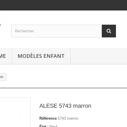
ME
MODÈLES ENFANT
on
ALESE 5743 marron
Référence
5743 marron
État :
Neuf