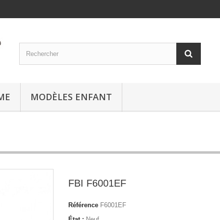
ME
MODÈLES ENFANT
FBI F6001EF
Référence
F6001EF
État :
Neuf