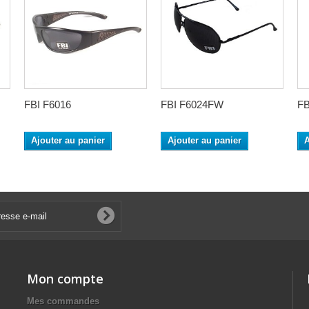
FBI F6016
FBI F6024FW
FB
Ajouter au panier
Ajouter au panier
A
Mon compte
Mes commandes