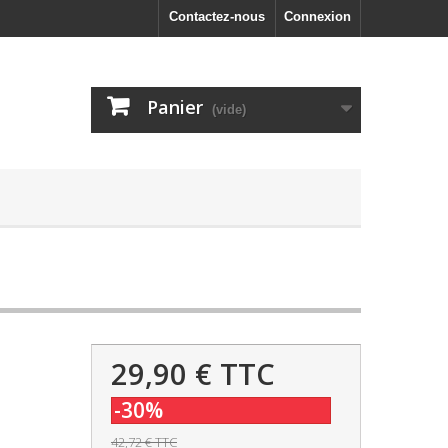
Contactez-nous
Connexion
Panier
(vide)
29,90 €
TTC
-30%
42,72 €
TTC