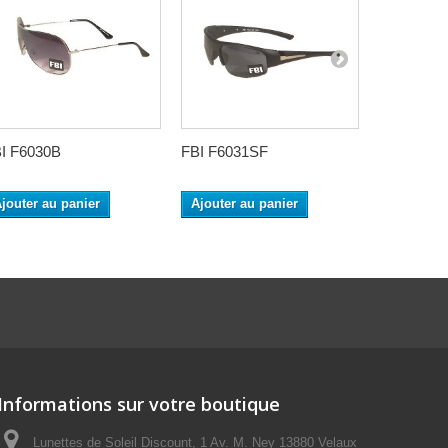
I F6030B
FBI F6031SF
FBI F604
jouter au panier
Ajouter au panier
Informations sur votre boutique
Lunettes de Soleil Discount, 1 Av. M. Ney 13880 Velaux