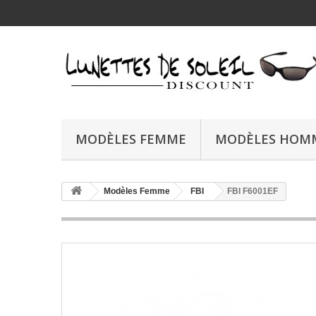
MODÈLES FEMME
MODÈLES HOM
Modèles Femme
FBI
FBI F6001EF