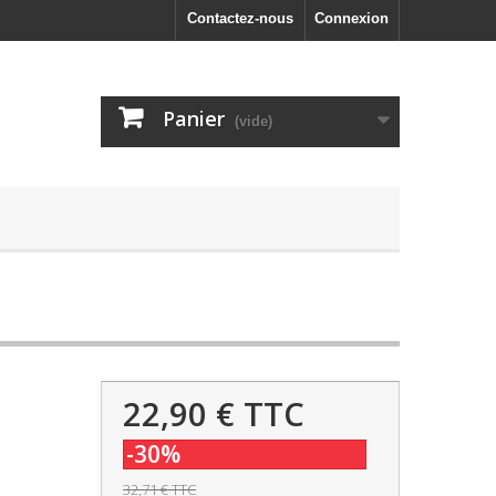
Contactez-nous
Connexion
Panier
(vide)
22,90 €
TTC
-30%
32,71 €
TTC