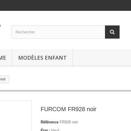
ME
MODÈLES ENFANT
oir
FURCOM FR928 noir
Référence
FR928 noir
État :
Neuf