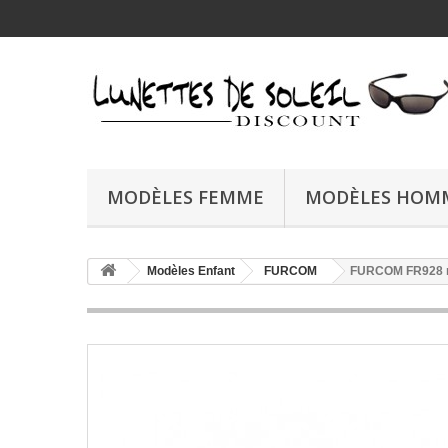
MODÈLES FEMME
MODÈLES HOM
Modèles Enfant
FURCOM
FURCOM FR928 n