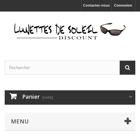
Contactez-nous
Connexion
Panier
(vide)
MENU