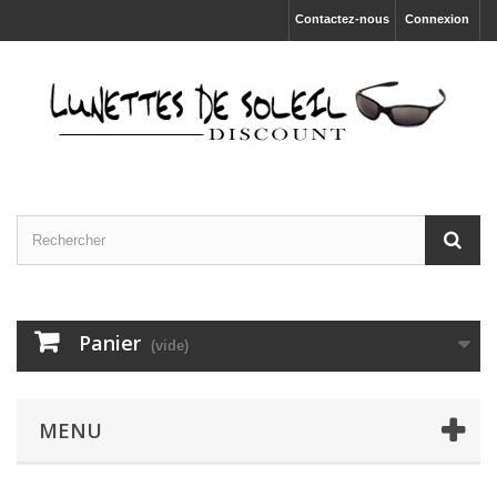
Contactez-nous
Connexion
Panier
(vide)
MENU