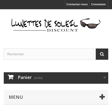
Contactez-nous
Connexion
Panier
(vide)
MENU