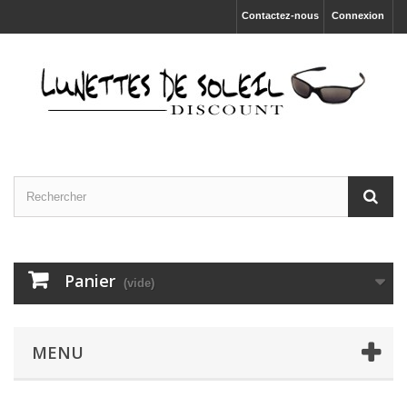
Contactez-nous
Connexion
Panier
(vide)
MENU