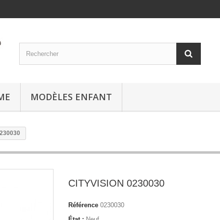
ME
MODÈLES ENFANT
0230030
CITYVISION 0230030
Référence
0230030
État :
Neuf