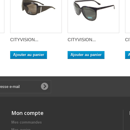
CITYVISION...
CITYVISION...
CI
Ajouter au panier
Ajouter au panier
A
Mon compte
Mes commandes
Mes avoirs