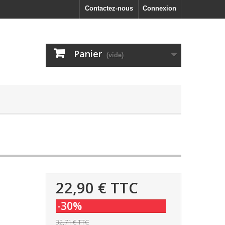
Contactez-nous
Connexion
Panier
(vide)
22,90 €
TTC
-30%
32,71 €
TTC