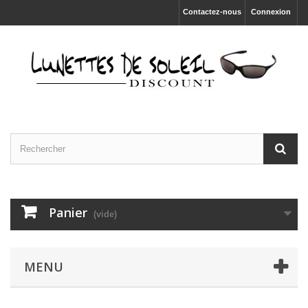
Contactez-nous
Connexion
Panier
(vide)
MENU