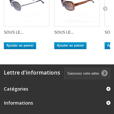
SOUS LE...
SOUS LE...
SOUS
Ajouter au panier
Ajouter au panier
Ajou
Lettre d'informations
Catégories
Informations