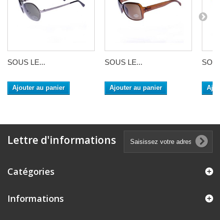
SOUS LE...
SOUS LE...
SOUS
Ajouter au panier
Ajouter au panier
Ajou
Lettre d'informations
Catégories
Informations