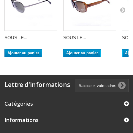
SOUS LE...
SOUS LE...
SOUS
Ajouter au panier
Ajouter au panier
Ajou
Lettre d'informations
Catégories
Informations