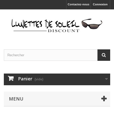
Contactez-nous
Connexion
Panier
(vide)
MENU